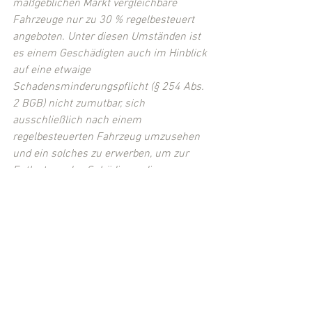
maßgeblichen Markt vergleichbare 
Fahrzeuge nur zu 30 % regelbesteuert 
angeboten. Unter diesen Umständen ist 
es einem Geschädigten auch im Hinblick 
auf eine etwaige 
Schadensminderungspflicht (§ 254 Abs. 
2 BGB) nicht zumutbar, sich 
ausschließlich nach einem 
regelbesteuerten Fahrzeug umzusehen 
und ein solches zu erwerben, um zur 
Entlastung des Schädigers die 
Vorsteuerabzugsberechtigung geltend 
machen zu können."
 (Rdnr. 5)
(Quelle: 
BGH, Beschluss v. 25.11.2008, 
VI ZR 245/07
)
(Eingestellt von 
Rechtsanwalt Michael 
Kügler
, Fuldabrück-Bergshausen (LK 