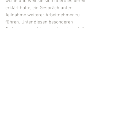
wollte und weil sie sich überdies bereit 
erklärt hatte, ein Gespräch unter 
Teilnahme weiterer Arbeitnehmer zu 
führen. Unter diesen besonderen 
Bedingungen widersprach es jedenfalls 
billigem Ermessen, wenn die Beklagte 
auf ihrem Gesprächswunsch beharrte. 
Wie ausgeführt, muss der Arbeitgeber 
bei Weisungen auch die grundrechtlich 
geschützten Interessen des 
Arbeitnehmers berücksichtigen. Nach 
Art. 2 Abs. 1 GG ist auch die 
Vertragsfreiheit geschützt. Für 
Arbeitsverhältnisse gilt Art. 12 Abs. 1 
GG (DLF/Hofmann/Wahlhäuser 2. Aufl. 
Art. 12 GG Rn. 36). Die Vertragsfreiheit 
von Arbeitnehmer und Arbeitgeber 
umfasst – jedenfalls im Grundsatz – 
auch das Recht, Verträge nicht 