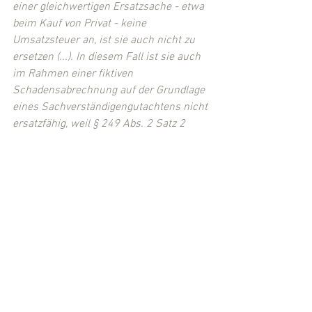
einer gleichwertigen Ersatzsache - etwa 
beim Kauf von Privat - keine 
Umsatzsteuer an, ist sie auch nicht zu 
ersetzen (...). In diesem Fall ist sie auch 
im Rahmen einer fiktiven 
Schadensabrechnung auf der Grundlage 
eines Sachverständigengutachtens nicht 
ersatzfähig, weil § 249 Abs. 2 Satz 2 
BGB insoweit die Dispositionsfreiheit 
begrenzt (...)."
 (Rdnr. 10)
(Quelle: 
BGH, Urteil v. 22.09.2009, VI ZR 
312/08
)
(Eingestellt von 
Rechtsanwalt Michael 
Kügler
, Fuldabrück-Bergshausen (LK 
Kassel))
Verkehrsrecht