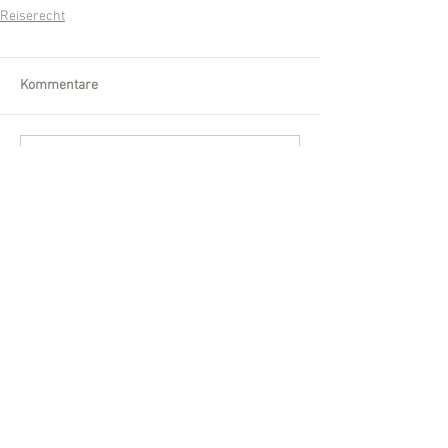
Reiserecht
Kommentare
Kommentar verfassen...
Wir sind für Sie da!
Telefon:
0561 /
540 860-30
Fax:
0561 /
540 860-32
Email:
kanzlei [at] mayer-kuegler.de