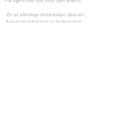
Fachgerichten und nicht dem BVerfG:
"Es ist allerdings festzuhalten, dass ein 
Anwalt grundsätzlich nicht berechtigt 
ist, aus Verärgerung über von ihm als 
falsch angesehene Maßnahmen einer 
Staatsanwältin oder eines Staatsanwalts 
diese gerade gegenüber der Presse mit 
Beschimpfungen zu überziehen. 
Insoweit muss sich im Rahmen der 
Abwägung grundsätzlich das allgemeine 
Persönlichkeitsrecht der Betroffenen 
durchsetzen. Wie hier die Abwägung - 
die sich gegebenenfalls auch auf die 
Strafzumessung auswirkt - unter 
näherer Würdigung der Umstände 
ausfällt, obliegt jedoch fachgerichtlicher 
Würdigung."
 (Rdnr. 20)