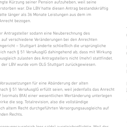
ngte Kürzung seiner Pension aufzuheben, weil seine 
storben war. Die LBV hatte diesen Antrag bestandskräftig 
atte länger als 36 Monate Leistungen aus dem im 
Anrecht bezogen.
der Antragsteller sodann eine Neuberechnung des 
 auf verschiedene Veränderungen bei den Anrechten 
gericht – Stuttgart änderte schließlich die ursprüngliche 
ch nach § 51 VersAusglG dahingehend ab, dass mit Wirkung 
sgleich zulasten des Antragstellers nicht (mehr) stattfindet. 
e der LBV wurde vom OLG Stuttgart zurückgewiesen.
 Voraussetzungen für eine Abänderung der alten 
ch § 51 VersAusglG erfüllt seien, weil jedenfalls das Anrecht 
V (vormals BfA) einer wesentlichen Wertänderung unterlegen 
e die sog. Totalrevision, also die vollständige 
ch altem Recht durchgeführten Versorgungsausgleichs auf 
nden Rechts.