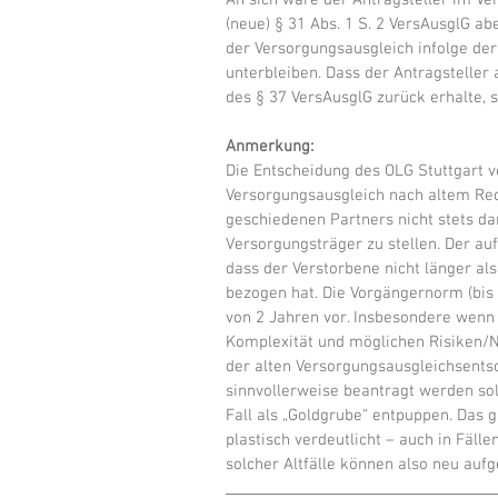
An sich wäre der Antragsteller im Ver
(neue) § 31 Abs. 1 S. 2 VersAusglG a
der Versorgungsausgleich infolge der
unterbleiben. Dass der Antragsteller
des § 37 VersAusglG zurück erhalte, 
Anmerkung:
Die Entscheidung des OLG Stuttgart v
Versorgungsausgleich nach altem Rec
geschiedenen Partners
 nicht stets 
Versorgungsträger zu stellen. Der auf
dass der Verstorbene nicht länger a
bezogen hat. Die Vorgängernorm (bis
von 2 Jahren vor. Insbesondere wenn 
Komplexität und möglichen Risiken/Na
der alten Versorgungsausgleichsents
sinnvollerweise beantragt werden sol
Fall als „Goldgrube“ entpuppen. Das g
plastisch verdeutlicht – auch in Fäll
solcher Altfälle können also neu aufg