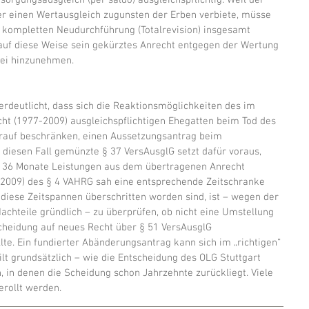
sorgungsausgleich (per saldo) ausgleichspflichtig. Weil der 
ber einen Wertausgleich zugunsten der Erben verbiete, müsse 
 kompletten Neudurchführung (Totalrevision) insgesamt 
 auf diese Weise sein gekürztes Anrecht entgegen der Wertung 
sei hinzunehmen.
erdeutlicht, dass sich die Reaktionsmöglichkeiten des im 
ht (1977-2009) ausgleichspflichtigen Ehegatten beim Tod des 
darauf beschränken, einen Aussetzungsantrag beim 
 diesen Fall gemünzte § 37 VersAusglG setzt dafür voraus, 
ls 36 Monate Leistungen aus dem übertragenen Anrecht 
 2009) des § 4 VAHRG sah eine entsprechende Zeitschranke 
diese Zeitspannen überschritten worden sind, ist – wegen der 
chteile gründlich – zu überprüfen, ob nicht eine Umstellung 
cheidung auf neues Recht über § 51 VersAusglG 
lte. Ein fundierter Abänderungsantrag kann sich im „richtigen“ 
ilt grundsätzlich – wie die Entscheidung des OLG Stuttgart 
en, in denen die Scheidung schon Jahrzehnte zurückliegt. Viele 
erollt werden.