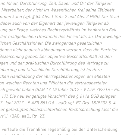
nn Inhalt, Durchführung, Zeit, Dauer und Ort der Tätigkeit 
Mitarbeiter, der nicht im Wesentlichen frei seine Tätigkeit 
mmen kann (vgl. § 84 Abs. 1 Satz 2 und Abs. 2 HGB). Der Grad 
abei auch von der Eigenart der jeweiligen Tätigkeit ab. 
ung der Frage, welches Rechtsverhältnis im konkreten Fall 
ller maßgeblichen Umstände des Einzelfalls an. Der jeweilige 
lichen Geschäftsinhalt. Die zwingenden gesetzlichen 
können nicht dadurch abbedungen werden, dass die Parteien 
Bezeichnung geben. Der objektive Geschäftsinhalt ist den 
ngen und der praktischen Durchführung des Vertrags zu 
barung und tatsächliche Durchführung, ist letztere 
ischen Handhabung der Vertragsbeziehungen am ehesten 
on welchen Rechten und Pflichten die Vertragsparteien 
ich gewollt haben (BAG 17. Oktober 2017 - 9 AZR 792/16 - Rn. 
. 17). Die neu eingefügte Vorschrift des § 611a BGB spiegelt 
 Juni 2017 - 9 AZR 851/16 - aaO; vgl. BT-Drs. 18/9232 S. 4 
iner gefestigten höchstrichterlichen Rechtsprechung lässt die 
“)." 
 (BAG, aaO., Rn. 23)
n verlaufe die Trennlinie regelmäßig bei der Unterscheidung 