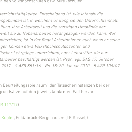
n den Volkshochschulen bzw. Musikschulen:
rrichtstätigkeiten. Entscheidend ist, wie intensiv die 
eingebunden ist, in welchem Umfang sie den Unterrichtsinhalt, 
ilung, ihre Arbeitszeit und die sonstigen Umstände der 
ieweit sie zu Nebenarbeiten herangezogen werden kann. Wer 
terrichtet, ist in der Regel Arbeitnehmer, auch wenn er seine 
gegen können etwa Volkshochschuldozenten und 
ischer Lehrgänge unterrichten, oder Lehrkräfte, die nur 
tarbeiter beschäftigt werden (st. Rspr., vgl. BAG 17. Oktober 
i 2017 - 9 AZR 851/16 - Rn. 18; 20. Januar 2010 - 5 AZR 106/09 
n Beurteilungsspielraum" der Tatsacheninstanzen bei der 
rundsätze auf den jeweils konkreten Fall hervor.
AZR 117/17
)
 Kügler
, Fuldabrück-Bergshausen (LK Kassel))