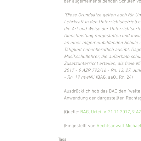
der allgemeinenbildenden Schulen vo
"Diese Grundsätze gelten auch für Unte
Lehrkraft in den Unterrichtsbetrieb 
die Art und Weise der Unterrichtserte
Dienstleistung mitgestalten und inw
an einer allgemeinbildenden Schule un
Tätigkeit nebenberuflich ausübt. Da
Musikschullehrer, die außerhalb schul
Zusatzunterricht erteilen, als freie Mi
2017 - 9 AZR 792/16 - Rn. 13; 27. Jun
- Rn. 19 mwN)."
 (BAG, aaO., Rn. 24)
Ausdrücklich hob das BAG den "weite
Anwendung der dargestellten Rechtsg
(Quelle: 
BAG, Urteil v. 21.11.2017, 9 
(Eingestellt von 
Rechtsanwalt Michael
Tags: