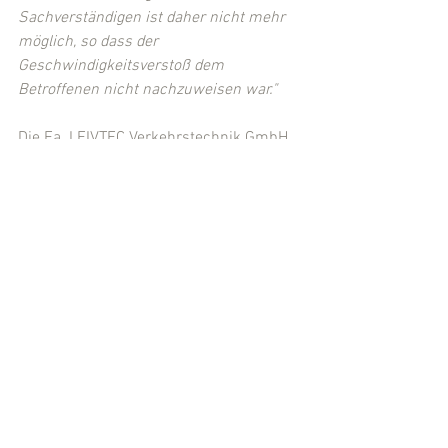
Sachverständigen ist daher nicht mehr 
möglich, so dass der 
Geschwindigkeitsverstoß dem 
Betroffenen nicht nachzuweisen war."
Die Fa. LEIVTEC Verkehrstechnik GmbH 
trat den Ausführungen und 
Schlussfolgerungen des AG Jülich in 
einer 
Stellungnahme vom 22.03.2018
entgegen. Aus dieser Stellungnahme 
ergibt sich auch, dass die 
Staatsanwaltschaft gegen die 
Entscheidung des AG 
Rechtsbeschwerde eingelegt haben soll.
(Quelle: AG Jülich, Urteil v. 08.12.2017, 
12 OWi 806 Js 2072/16-122/16)