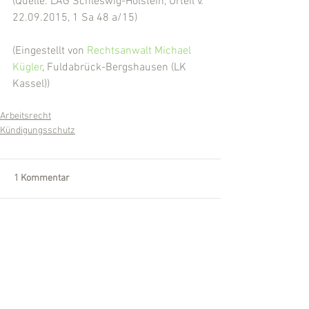
(Quelle: LAG Schleswig-Holstein, Urteil v. 
22.09.2015, 1 Sa 48 a/15)
(Eingestellt von 
Rechtsanwalt Michael 
Kügler
, Fuldabrück-Bergshausen (LK 
Kassel))
Arbeitsrecht
Kündigungsschutz
1 Kommentar
Kommentar verfassen...
Aktuell
ac ab