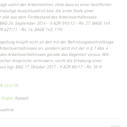
lage wahrt der Arbeitnehmer, ohne dass es einer bezifferten 
stufige Ausschlussfrist bzw. die erste Stufe einer 
ür alle aus dem Fortbestand des Arbeitsverhältnisses 
 BAG 24. September 2014 - 5 AZR 593/12 - Rn. 27, BAGE 149, 
R 627/11 - Rn. 14, BAGE 143, 119).
geltung knüpft nicht an den mit der Befristungskontrollklage 
beitsverhältnisses an, sondern setzt mit der in § 7 Abs. 4 
es Arbeitsverhältnisses gerade das Gegenteil voraus. Will 
olcher Ansprüche verhindern, reicht die Erhebung einer 
us (vgl. BAG 17. Oktober 2017 - 9 AZR 80/17 - Rn. 35 ff. 
AZR 323/19
)
 Kügler
, Kassel)
ussfrist