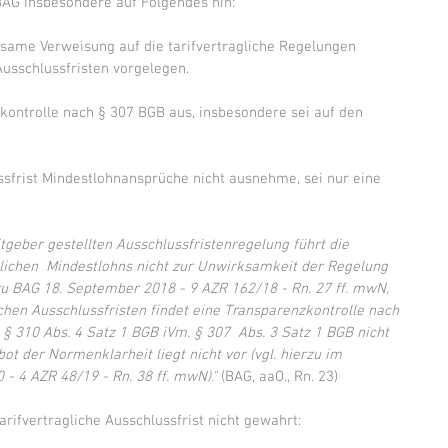
G insbesondere auf Folgendes hin:
same Verweisung auf die tarifvertragliche Regelungen 
Ausschlussfristen vorgelegen.
ontrolle nach § 307 BGB aus, insbesondere sei auf den 
ussfrist Mindestlohnansprüche nicht ausnehme, sei nur eine 
tgeber gestellten Ausschlussfristenregelung führt die 
ichen  Mindestlohns nicht zur Unwirksamkeit der Regelung 
zu BAG 18. September 2018 - 9 AZR 162/18 - Rn. 27 ff. mwN, 
ichen Ausschlussfristen findet eine Transparenzkontrolle nach 
§ 310 Abs. 4 Satz 1 BGB iVm. § 307  Abs. 3 Satz 1 BGB nicht 
bot der Normenklarheit liegt nicht vor (vgl. hierzu im 
- 4 AZR 48/19 - Rn. 38 ff. mwN)."
 (BAG, aaO., Rn. 23)
arifvertragliche Ausschlussfrist nicht gewahrt: