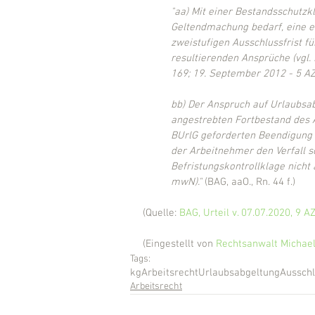
"aa) Mit einer Bestandsschutzk
Geltendmachung bedarf, eine ein
zweistufigen Ausschlussfrist f
resultierenden Ansprüche (vgl.
169; 19. September 2012 - 5 AZ
bb) Der Anspruch auf Urlaubsab
angestrebten Fortbestand des Ar
BUrlG geforderten Beendigung d
der Arbeitnehmer den Verfall s
Befristungskontrollklage nicht a
mwN)."
 (BAG, aaO., Rn. 44 f.)
(Quelle: 
BAG, Urteil v. 07.07.2020, 9 
(Eingestellt von 
Rechtsanwalt Michael
Tags:
kg
Arbeitsrecht
Urlaubsabgeltung
Ausschl
Arbeitsrecht