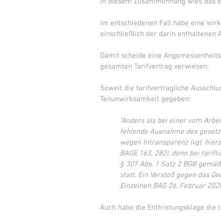
In diesem Zusammenhang wies das BA
Im entschiedenen Fall habe eine wirk
einschließlich der darin enthaltenen 
Damit scheide eine Angemessenheitsk
gesamten Tarifvertrag verwiesen.
Soweit die tarifvertragliche Ausschl
Teilunwirksamkeit gegeben:
"Anders als bei einer vom Arbei
fehlende Ausnahme des gesetzl
wegen Intransparenz (vgl. hier
BAGE 163, 282), denn bei tarifl
§ 307 Abs. 1 Satz 2 BGB gemäß 
statt. Ein Verstoß gegen das Ge
Einzelnen BAG 26. Februar 2020 
Auch habe die Entfristungsklage die t