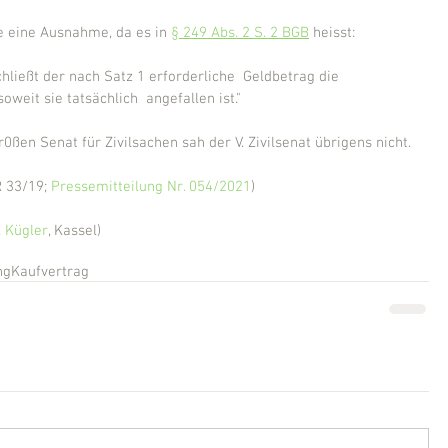
e eine Ausnahme, da es in 
§ 249 Abs. 2 S. 2 BGB
 heisst:
ließt der nach Satz 1 erforderliche  Geldbetrag die 
weit sie tatsächlich  angefallen ist."
r0ßen Senat für Zivilsachen sah der V. Zivilsenat übrigens nicht.
R 33/19; 
Pressemitteilung Nr. 054/2021
)
 Kügler
, Kassel)
ng
Kaufvertrag