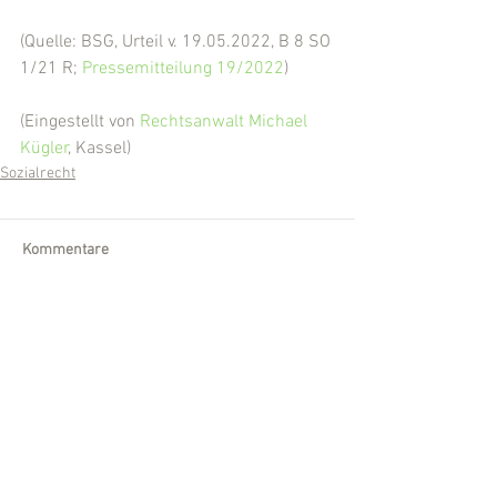
(Quelle: BSG, Urteil v. 19.05.2022, B 8 SO 
1/21 R; 
Pressemitteilung 19/2022
)
(Eingestellt von 
Rechtsanwalt Michael 
Kügler
, Kassel)
Sozialrecht
Kommentare
Kommentar verfassen...
Wir sind für Sie da!
Telefon:
0561 /
540 860-30