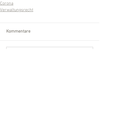
Corona
Verwaltungsrecht
Kommentare
Kommentar verfassen...
Wir sind für Sie da!
Telefon:
0561 /
540 860-30
Fax:
0561 /
540 860-32
Email:
kanzlei [at] mayer-kuegler.de