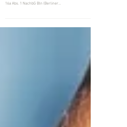
Der Bundesgerichtshof (BGH) hatte sich einer
Entscheidung vom 01.07.2022 mit der Regelung des §
16a Abs. 1 NachbG Bln (Berliner...