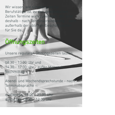
Wir wissen, wie schwierig es für
Berufstätige ist, zu den gewöhnlichen
Zeiten Termine wahrzunehmen. Wir sind
deshalb - nach Terminvereinbarung - auch
außerhalb der üblichen Geschäftszeiten
für Sie da.
Öffnungszeiten
Unsere regulären Öffnungszeiten lauten:
08.30 - 13.00
Uhr und
14.30 - 17.00
Uhr -
außer Mittwoch-
Nachmittag -
Abend- und Wochendsprechstunde - nach
Terminabsprache -:
mittwochs, 18.00 - 21.00 Uhr
samstags, 08.30 - 12.00 Uhr