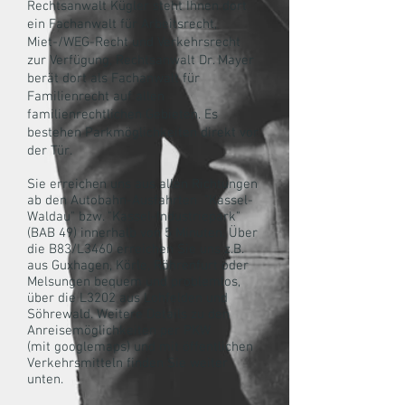
Rechtsanwalt Kügler steht Ihnen dort
ein Fachanwalt für Arbeitsrecht,
Miet-/WEG-Recht und Verkehrsrecht
zur Verfügung, Rechtsanwalt Dr. Mayer
berät dort als Fachanwalt für
Familienrecht auf allen
familienrechtlichen Gebieten. Es
bestehen Parkmöglichkeiten direkt vor
der Tür.
Sie erreichen uns aus allen Richtungen
ab den Autobahn-Ausfahrten "Kassel-
Waldau" bzw. "Kassel-Industriepark"
(BAB 49) innerhalb von 5 Minuten. Über
die B83/L3460 erreichen Sie uns z.B.
aus Guxhagen, Körle, Röhrenfurt oder
Melsungen bequem und problemlos,
über die L3202 aus Lohfelden und
Söhrewald. Weitere Details zu den
Anreisemöglichkeiten per PKW
(mit googlemaps) und mit öffentlichen
Verkehrsmitteln finden Sie weiter
unten.