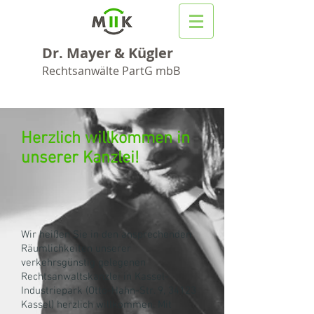
Dr. Mayer & Kügler
Rechtsanwälte PartG mbB
Herzlich willkommen in
unserer Kanzlei!
Wir heißen Sie in den ansprechenden
Räumlichkeiten unserer
verkehrsgünstig gelegenen
Rechtsanwaltskanzlei in Kassel-
Industriepark (Otto-Hahn-Str. 9, 34123
Kassel) herzlich willkommen. Mit