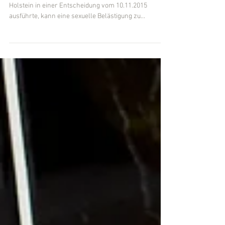
als fristloser
Kündigungsgrund
Wie das Landesarbeitsgericht (LAG) Schleswig-
Holstein in einer Entscheidung vom 10.11.2015
ausführte, kann eine sexuelle Belästigung zu...