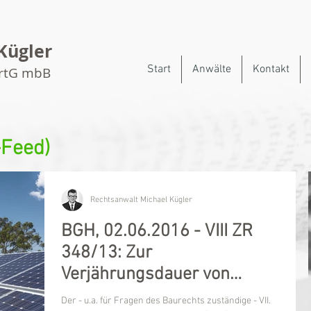
Kügler
Start
Anwälte
Kontakt
artG mbB
-Feed)
Rechtsanwalt Michael Kügler
BGH, 02.06.2016 - VIII ZR
348/13: Zur
Verjährungsdauer von
Mängelansprüchen bei
Der - u.a. für Fragen des Baurechts zuständige - VII.