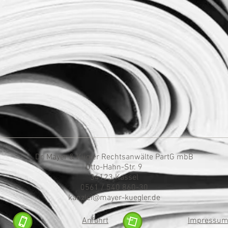
Dr. Mayer & Kügler Rechtsanwälte PartG mbB
Otto-Hahn-Str. 9
34123 Kassel
0561 / 540 860-30
kanzlei@mayer-kuegler.de
t
Anfahrt
Impressu