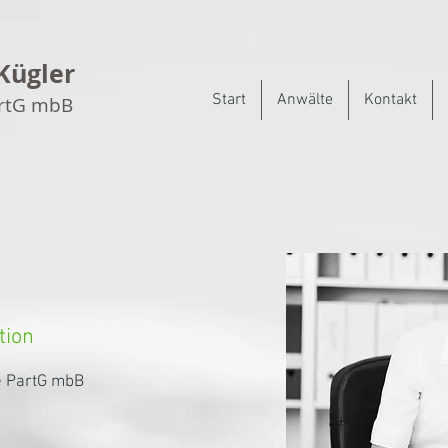
Kügler
Start
Anwälte
Kontakt
artG mbB
tion
e PartG mbB