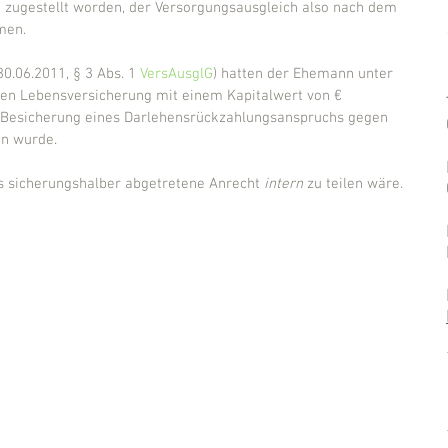
zugestellt worden, der Versorgungsausgleich also nach dem 
men.
0.06.2011, § 3 Abs. 1 
VersAusglG
) hatten der Ehemann unter 
ten Lebensversicherung mit einem Kapitalwert von € 
 Besicherung eines Darlehensrückzahlungsanspruchs gegen 
n wurde.
as sicherungshalber abgetretene Anrecht 
intern
 zu teilen wäre.