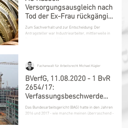
Versorgungsausgleich nach
Tod der Ex-Frau rückgängig
gemacht
Zum Sachverhalt und zur Entscheidung: Der
Antragsteller war Industriearbeiter, mittlerweile in
Rente und wurde 1989 von seiner ersten...
Fachanwalt für Arbeitsrecht Michael Kügler
BVerfG, 11.08.2020 - 1 BvR
2654/17:
Verfassungsbeschwerde
gegen SokaSiG bleibt
Das Bundesarbeitsgericht (BAG) hatte in den Jahren
erfolglos
2016 und 2017 - wie manche meinen überraschend -
aus formalen Gründen die sog....