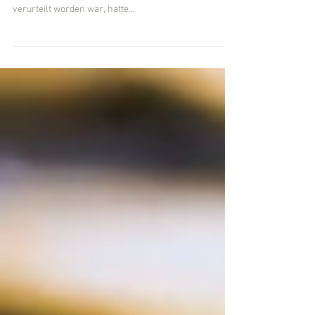
Ein Verein, der in zwei arbeitsgerichtlichen Verfahren
zur Zahlung des gesetzlichen Mindestlohns ( MiLoG )
verurteilt worden war, hatte...