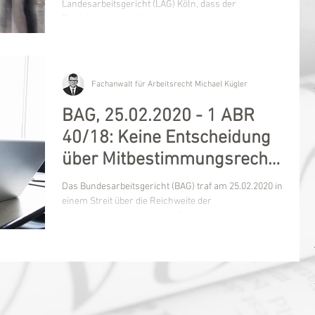
Betriebsrats
Landesarbeitsgericht (LAG) Köln, dass der
Betriebsrat eines Krankenhauses bei der...
Fachanwalt für Arbeitsrecht Michael Kügler
BAG, 25.02.2020 - 1 ABR
40/18: Keine Entscheidung
über Mitbestimmungsrecht
bei Twitter-Account
Das Bundesarbeitsgericht (BAG) traf am 25.02.2020 in
einem Streit über die Reichweite der
Mitbestimmungsrechte des Betriebsrates bei der...