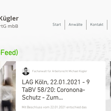
Kügler
Start
Anwälte
Kontakt
artG mbB
-Feed)
Fachanwalt für Arbeitsrecht Michael Kügler
LAG Köln, 22.01.2021 - 9
TaBV 58/20: Coronona-
Schutz - Zum
Mitbestimmungsrechts des
Mit Beschluss vom 22.01.2021 entschied das