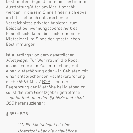
bestimmten Gegend mit einer bestimmten
Ausstattung/Alter am Markt bezahlt
werden. In diesem Sinne finden sich etwa
im Internet auch entsprechende
Verzeichnisse privater Anbieter (
zum
Beispiel bei wohnungsboerse.net
); es
handelt sich dann aber nicht um einen
Mietspiegel im Sinne der gesetzlichen
Bestimmungen.
Ist allerdings von dem gesetzlichen
Mietspiegel
(für Wohnraum) die Rede,
insbesondere im Zusammenhang mit
einer Mieterhöhung oder - in Gebieten mit
einer entsprechenden Rechtsverordnung
nach §556d Abs. 2
BGB
- mit der
Begrenzung der Miethöhe bei Mietbeginn,
so ist die vom Gesetzgeber getroffene
Legaldefinition in den §§ 558c und 558d
BGB
heranzuziehen:
§ 558c BGB:
"
(1) Ein Mietspiegel ist eine
Übersicht über die ortsübliche