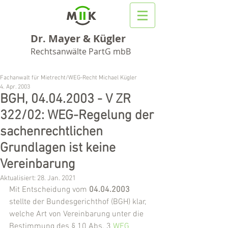
Dr. Mayer & Kügler
Rechtsanwälte PartG mbB
Fachanwalt für Mietrecht/WEG-Recht Michael Kügler
4. Apr. 2003
BGH, 04.04.2003 - V ZR
322/02: WEG-Regelung der
sachenrechtlichen
Grundlagen ist keine
Vereinbarung
Aktualisiert:
28. Jan. 2021
Mit Entscheidung vom 
04.04.2003
stellte der Bundesgerichthof (BGH) klar, 
welche Art von Vereinbarung unter die 
Bestimmung des § 10 Abs. 3 
WEG