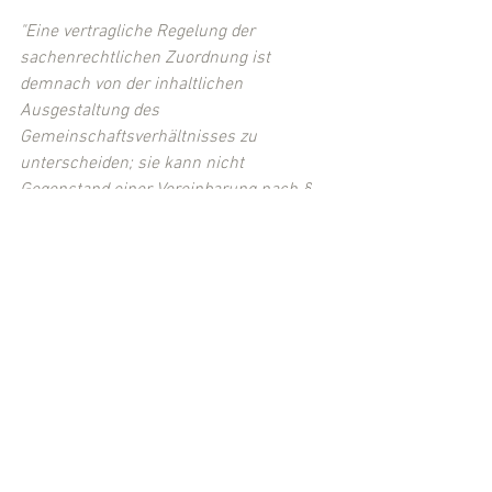
"Eine vertragliche Regelung der 
sachenrechtlichen Zuordnung ist 
demnach von der inhaltlichen 
Ausgestaltung des 
Gemeinschaftsverhältnisses zu 
unterscheiden; sie kann nicht 
Gegenstand einer Vereinbarung nach § 
10 Abs. 2 WEG sein."
 (Rdnr. 10)
(Quelle: 
BGH, Urteil v. 04.04.2003, V ZR 
322/02
)
(Eingestellt von 
Rechtsanwalt Michael 
Kügler
, Fuldabrück-Bergshausen (LK 
Kassel))
WEG-Recht