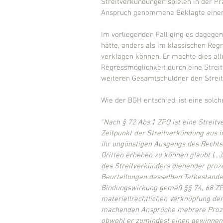
Streitverkündungen spielen in der Pra
Anspruch genommene Beklagte einen 
Im vorliegenden Fall ging es dagege
hätte, anders als im klassischen Re
verklagen können. Er machte dies all
Regressmöglichkeit durch eine Strei
weiteren Gesamtschuldner den Streit
Wie der BGH entschied, ist eine solc
"Nach § 72 Abs.1 ZPO ist eine Streit
Zeitpunkt der Streitverkündung aus i
ihr ungünstigen Ausgangs des Rechts
Dritten erheben zu können glaubt (....)
des Streitverkünders dienender proze
Beurteilungen desselben Tatbestandes
Bindungswirkung gemäß §§ 74, 68 ZP
materiellrechtlichen Verknüpfung de
machenden Ansprüche mehrere Prozesse
obwohl er zumindest einen gewinnen