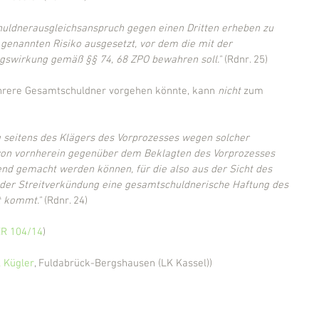
schuldnerausgleichsanspruch gegen einen Dritten erheben zu 
genannten Risiko ausgesetzt, vor dem die mit der 
gswirkung gemäß §§ 74, 68 ZPO bewahren soll."
 (Rdnr. 25)
hrere Gesamtschuldner vorgehen könnte, kann 
nicht 
zum 
g seitens des Klägers des Vorprozesses wegen solcher 
von vornherein gegenüber dem Beklagten des Vorprozesses 
nd gemacht werden können, für die also aus der Sicht des 
 der Streitverkündung eine gesamtschuldnerische Haftung des 
t kommt."
 (Rdnr. 24)
 ZR 104/14
)
 Kügler
, Fuldabrück-Bergshausen (LK Kassel))