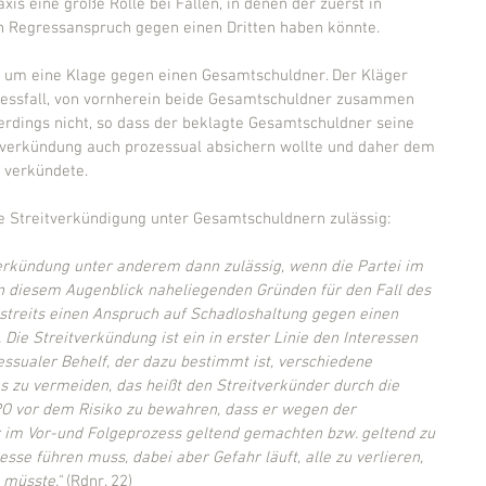
xis eine große Rolle bei Fällen, in denen der zuerst in 
Regressanspruch gegen einen Dritten haben könnte.
n um eine Klage gegen einen Gesamtschuldner. Der Kläger 
gressfall, von vornherein beide Gesamtschuldner zusammen 
erdings nicht, so dass der beklagte Gesamtschuldner seine 
tverkündung auch prozessual absichern wollte und daher dem 
 verkündete.
he Streitverkündigung unter Gesamtschuldnern zulässig:
verkündung unter anderem dann zulässig, wenn die Partei im 
n diesem Augenblick naheliegenden Gründen für den Fall des 
streits einen Anspruch auf Schadloshaltung gegen einen 
. Die Streitverkündung ist ein in erster Linie den Interessen 
ssualer Behelf, der dazu bestimmt ist, verschiedene 
 zu vermeiden, das heißt den Streitverkünder durch die 
O vor dem Risiko zu bewahren, dass er wegen der 
r im Vor-und Folgeprozess geltend gemachten bzw. geltend zu 
 führen muss, dabei aber Gefahr läuft, alle zu verlieren, 
 müsste."
 (Rdnr. 22)