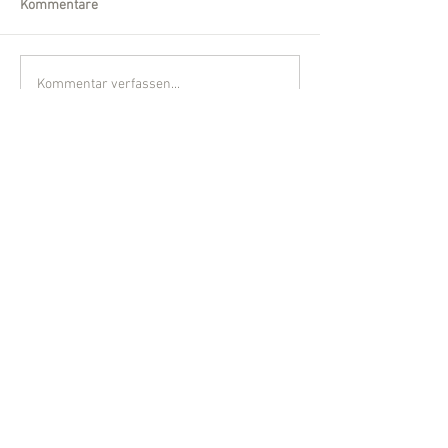
Kommentare
Kommentar verfassen...
Wir sind für Sie da!
Telefon:
0561 /
540 860-30
Fax:
0561 /
540 860-32
Email:
kanzlei [at] mayer-kuegler.de
Formular:
Kontaktformular