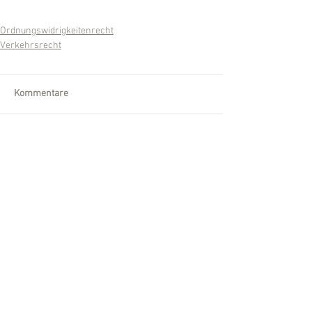
Ordnungswidrigkeitenrecht
Verkehrsrecht
Kommentare
Kommentar verfassen...
Wir sind für Sie da!
Telefon:
0561 /
540 860-30
Fax:
0561 /
540 860-32