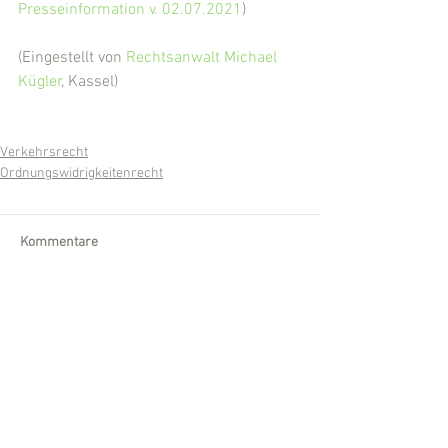
Presseinformation v. 02.07.2021
)
(Eingestellt von 
Rechtsanwalt Michael 
Kügler
, Kassel)
Verkehrsrecht
Ordnungswidrigkeitenrecht
Kommentare
Kommentar verfassen...
Wir sind für Sie da!
Telefon: