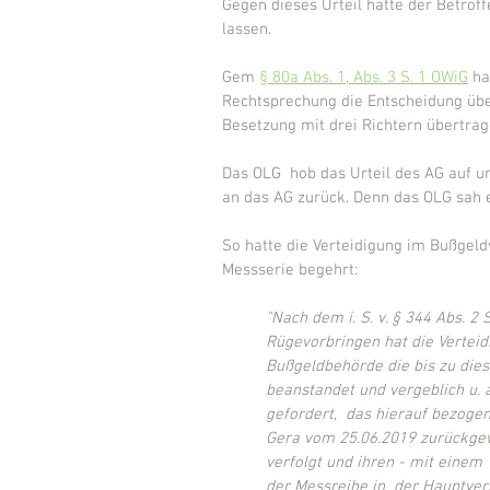
Gegen dieses Urteil hatte der Betrof
lassen.
Gem 
§ 80a Abs. 1, Abs. 3 S. 1 OWiG
 ha
Rechtsprechung die Entscheidung übe
Besetzung mit drei Richtern übertrag
Das OLG  hob das Urteil des AG auf u
an das AG zurück. Denn das OLG sah e
So hatte die Verteidigung im Bußgel
Messserie begehrt:
"Nach dem i. S. v. § 344 Abs. 2
Rügevorbringen hat die Verteid
Bußgeldbehörde die bis zu dies
beanstandet und vergeblich u.
gefordert,  das hierauf bezoge
Gera vom 25.06.2019 zurückgew
verfolgt und ihren - mit einem
der Messreihe in  der Hauptver