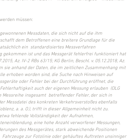
 werden müssen:
h gewonnenen Messdaten, die sich nicht auf die ihm 
schafft dem Betroffenen eine breitere Grundlage für die 
atsächlich ein  standardisiertes Messverfahren 
ekommen ist und das Messgerät fehlerfrei funktioniert hat 
.2015, Az. IV-2 RBs 63/15; KG Berlin, Beschl. v. 05.12.2018, Az.  
ndem sie anhand der Daten, die im zeitlichen Zusammenhang mit 
lle erhoben worden sind, die Suche nach Hinweisen auf 
sgeräte oder Fehler bei der Durchführung eröffnet, die 
 Fehlerhaftigkeit auch der eigenen Messung erlauben  (OLG 
die Messreihe insgesamt  betreffender Fehler, der sich in 
der Messdatei des konkreten Verkehrsverstoßes ebenfalls 
enz, a. a. O.), trifft in dieser Allgemeinheit nicht zu. 
etwa fehlende Vollständigkeit der Aufnahmen, 
teneinblendung, eine hohe Anzahl verworfener Messungen, 
derungen des Messgerätes, stark abweichende Positionen 
ahrzeuge zur Fotolinie oder gehäuftes Auftreten unsinniger 