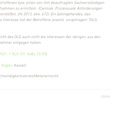
etroffenen bzw. einen von ihm beauftragten Sachverständigen 
fnahmen zu ermitteln  (Cierniak, Prozessuale Anforderungen 
rstößen, zfs 2012, 664, 672). Ein dahingehendes, das 
 Interesse hat der Betroffene jeweils  vorgetragen."
 (OLG, 
icht des OLG auch nicht die Interessen der übrigen, aus den 
lnehmer entgegen halten.
.2021, 1 OLG 331 SsBs 23/20
)
 Kügler
, Kassel)
chwindigkeitsverstoß
Akteneinsicht