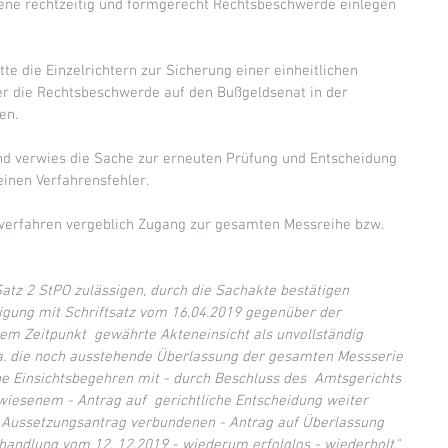
fene rechtzeitig und formgerecht Rechtsbeschwerde einlegen 
tte die Einzelrichtern zur Sicherung einer einheitlichen 
r die Rechtsbeschwerde auf den Bußgeldsenat in der 
en.
nd verwies die Sache zur erneuten Prüfung und Entscheidung 
inen Verfahrensfehler.
dverfahren vergeblich Zugang zur gesamten Messreihe bzw. 
 Satz 2 StPO zulässigen, durch die Sachakte bestätigen 
igung mit Schriftsatz vom 16.04.2019 gegenüber der 
em Zeitpunkt  gewährte Akteneinsicht als unvollständig 
 a. die noch ausstehende Überlassung der gesamten Messserie 
ne Einsichtsbegehren mit - durch Beschluss des  Amtsgerichts 
iesenem - Antrag auf  gerichtliche Entscheidung weiter 
  Aussetzungsantrag verbundenen - Antrag auf Überlassung 
handlung vom 12. 12.2019 - wiederum erfolglos - wiederholt."