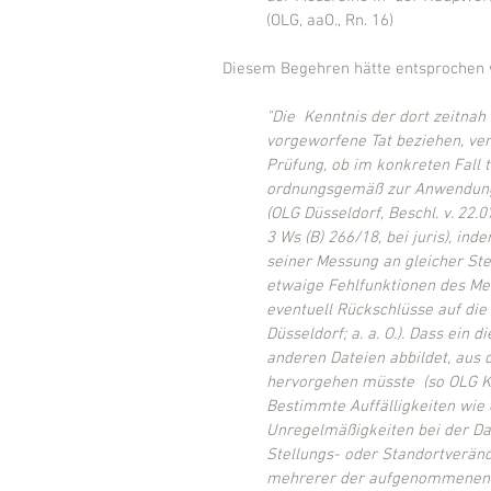
(OLG, aaO., Rn. 16)
Diesem Begehren hätte entsprochen
"Die  Kenntnis der dort zeitna
vorgeworfene Tat beziehen, ver
Prüfung, ob im konkreten Fall t
ordnungsgemäß zur Anwendung g
(OLG Düsseldorf, Beschl. v. 22.07
3 Ws (B) 266/18, bei juris), i
seiner Messung an gleicher Ste
etwaige Fehlfunktionen des Mes
eventuell Rückschlüsse auf die
Düsseldorf; a. a. O.). Dass ein 
anderen Dateien abbildet, aus 
hervorgehen müsste  (so OLG Kobl
Bestimmte Auffälligkeiten wie 
Unregelmäßigkeiten bei der Da
Stellungs- oder Standortverän
mehrerer der aufgenommenen  F