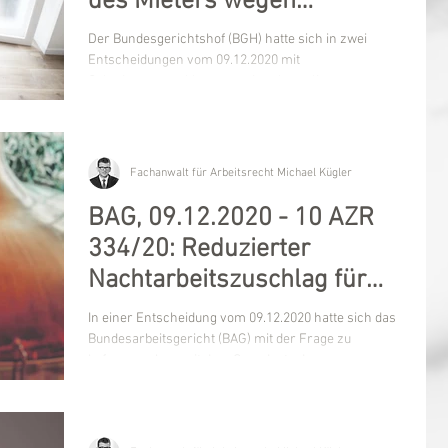
des Mieters wegen
Maklerkosten für
Der Bundesgerichtshof (BGH) hatte sich in zwei
Ersatzimmobilien-Kauf
Entscheidungen vom 09.12.2020 mit
Schadensersatzklagen zweier ehemaliger
Mietparteien...
Fachanwalt für Arbeitsrecht Michael Kügler
BAG, 09.12.2020 - 10 AZR
334/20: Reduzierter
Nachtarbeitszuschlag für
Schichtarbeit?
In einer Entscheidung vom 09.12.2020 hatte sich das
Bundesarbeitsgericht (BAG) mit der Frage zu
befassen, ob es mit dem Grundsatz der...