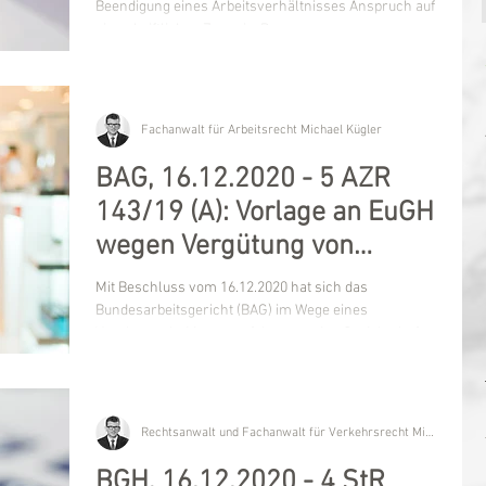
Beendigung eines Arbeitsverhältnisses Anspruch auf
ein schriftliches Zeugnis. Das...
Fachanwalt für Arbeitsrecht Michael Kügler
BAG, 16.12.2020 - 5 AZR
143/19 (A): Vorlage an EuGH
wegen Vergütung von
Leiharbeitnehmern
Mit Beschluss vom 16.12.2020 hat sich das
Bundesarbeitsgericht (BAG) im Wege eines
Vorabentscheidungsverfahren an den Gerichtshof
der...
Rechtsanwalt und Fachanwalt für Verkehrsrecht Michael Kügler
BGH, 16.12.2020 - 4 StR