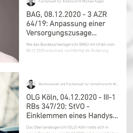
Fachanwalt für Arbeitsrecht Michael Kügler
BAG, 08.12.2020 - 3 AZR
64/19: Anpassung einer
Versorgungszusage
aufgrund bilanzieller
Wie das Bundesarbeitsgericht (BAG) mit Urteil vom
Änderungen?
08.12.2020 entschied, rechtfertigt die Änderung
bilanzrechtlicher Bestimmungen nicht...
Rechtsanwalt und Fachanwalt für Verkehrsrecht Michael Kügler
OLG Köln, 04.12.2020 - III-1
RBs 347/20: StVO -
Einklemmen eines Handys
zwischen Ohr und Schulter
Das Oberlandesgericht (OLG) Köln hatte sich in