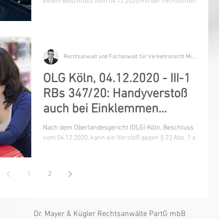
einem Beschluss vom 04.12.2020 mit der rechtlichen
Beurteilung eines "Handyverstoßes" im...
Rechtsanwalt und Fachanwalt für Verkehrsrecht Michael Kügler
OLG Köln, 04.12.2020 - III-1
RBs 347/20: Handyverstoß
auch bei Einklemmen
zwischen Ohr und Schulter
Nach dem Oberlandesgericht (OLG) Köln, Beschluss
vom 04.12.2020, kann ein Verstoß gegen § 23 Abs. 1 a
StVO (sog. "Handyverstoß") auch...
1
2
Dr. Mayer & Kügler Rechtsanwälte PartG mbB