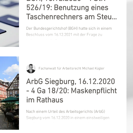
526/19: Benutzung eines
Taschenrechners am Steuer
nach § 23 StVO verboten
Der Bundesgerichtshof (BGH) hatte sich in einem
Beschluss vom 16.12.2021 mit der Frage zu
befassen, ob die Benutzung eines...
Fachanwalt für Arbeitsrecht Michael Kügler
ArbG Siegburg, 16.12.2020
- 4 Ga 18/20: Maskenpflicht
im Rathaus
Nach einem Urteil des Arbeitsgerichts (ArbG)
Siegburg vom 16.12.2020 in einem einstweiligen
Verfügungsverfahren darf der Arbeitgeber...