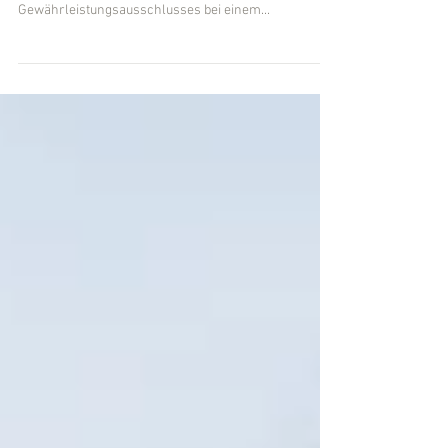
Der Bundesgerichtshof (BGH) hatte in einem Urteil
vom 10.04.2024 über die Reichweite eines
Gewährleistungsausschlusses bei einem...