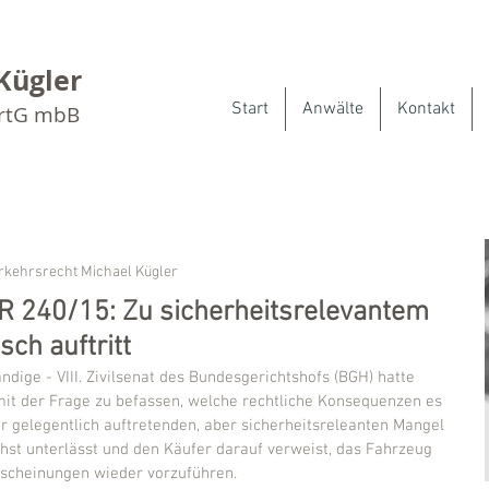
Kügler
Start
Anwälte
Kontakt
artG mbB
rkehrsrecht Michael Kügler
ZR 240/15: Zu sicherheitsrelevantem
ch auftritt
ndige - VIII. Zivilsenat des Bundesgerichtshofs (BGH) hatte 
mit der Frage zu befassen, welche rechtliche Konsequenzen es 
r gelegentlich auftretenden, aber sicherheitsreleanten Mangel 
st unterlässt und den Käufer darauf verweist, das Fahrzeug 
scheinungen wieder vorzuführen.