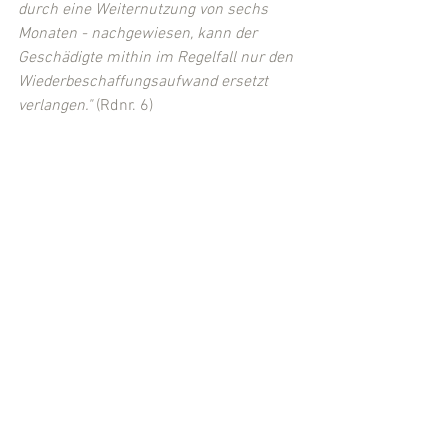
durch eine Weiternutzung von sechs 
Monaten - nachgewiesen, kann der 
Geschädigte mithin im Regelfall nur den 
Wiederbeschaffungsaufwand ersetzt 
verlangen."
 (Rdnr. 6)
Da der Kläger im entschiedenen Fall 
auch keine Umstände dargelegt hatte, 
die ausnahmsweise ein 
Integritätsinteresse trotz der nicht 
ausreichenden Weiternutzung 
begründen konnten, wurde seine Klage 
auf weitergehenden Schadensersatz 
abgewiesen.
(Quelle: 
BGH, Urteil v. 22.04.2008, VI ZR 
237/07
)
(Eingestellt von 
Rechtsanwalt Michael 