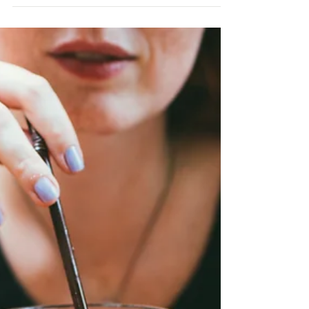
Verkehrsunfall das Risiko
einer (vermeintlich oder
tatsächlich) überhöhten
Werkstattrechnung?
Der Bundesgerichtshof (BGH) hatte sich in mehreren
Urteilen vom 16.01.2024 mit der Frage zu befassen,
wer nach einem Verkehrsunfall das...