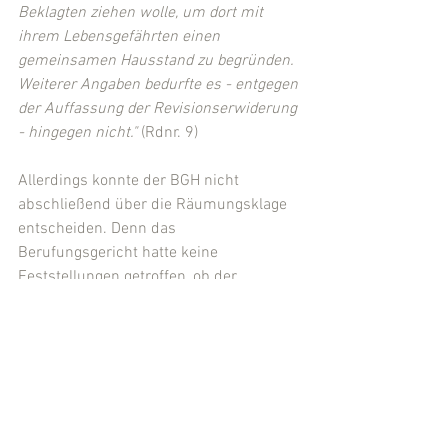
Beklagten ziehen wolle, um dort mit 
ihrem Lebensgefährten einen 
gemeinsamen Hausstand zu begründen. 
Weiterer Angaben bedurfte es - entgegen 
der Auffassung der Revisionserwiderung 
- hingegen nicht."
 (Rdnr. 9)
Allerdings konnte der BGH nicht 
abschließend über die Räumungsklage 
entscheiden. Denn das 
Berufungsgericht hatte keine 
Feststellungen getroffen, ob der 
Eigenbedarfsgrund wirklich besteht. Die 
Sache wurde daher zur weiteren 
Verhandlung zurückverwiesen.
(Quelle: 
BGH, Urteil v. 30.04.2014, VIII ZR 
284/13
; 
Pressemitteilung Nr. 72/2014
)