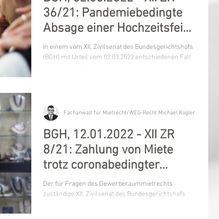
36/21: Pandemiebedingte
Absage einer Hochzeitsfeier
- Mietzahlungspflicht?
In einem vom XII. Zivilsenat des Bundesgerichtshofs
(BGH) mit Urteil vom 02.03.2022 entschiedenen Fall
ging es um die Frage, ob die...
Fachanwalt für Mietrecht/WEG-Recht Michael Kügler
BGH, 12.01.2022 - XII ZR
8/21: Zahlung von Miete
trotz coronabedingter
Betriebsschließung?
Der für Fragen des Gewerberaummietrechts
zuständige XII. Zivilsenat des Bundesgerichtshofs
(BGH) hatte sich in einem Urteil vom...