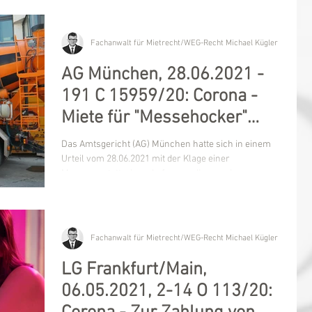
Fachanwalt für Mietrecht/WEG-Recht Michael Kügler
AG München, 28.06.2021 -
191 C 15959/20: Corona -
Miete für "Messehocker"
annähernd geteilt
Das Amtsgericht (AG) München hatte sich in einem
Urteil vom 28.06.2021 mit der Klage einer
Messeausstatterin zu befassen, die von einem...
Fachanwalt für Mietrecht/WEG-Recht Michael Kügler
LG Frankfurt/Main,
06.05.2021, 2-14 O 113/20: