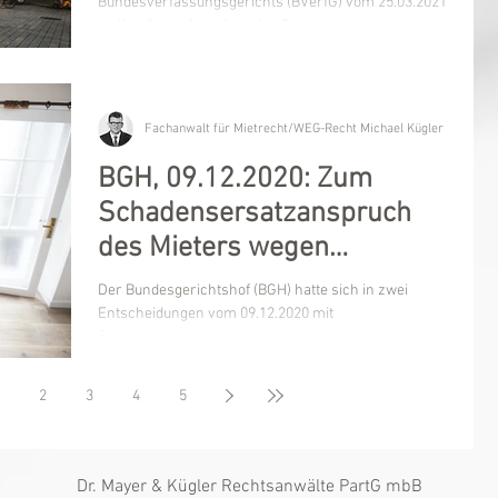
Bundesverfassungsgerichts (BVerfG) vom 25.03.2021
stellte dieses fest, dass das Gesetz...
Fachanwalt für Mietrecht/WEG-Recht Michael Kügler
BGH, 09.12.2020: Zum
Schadensersatzanspruch
des Mieters wegen
Maklerkosten für
Der Bundesgerichtshof (BGH) hatte sich in zwei
Ersatzimmobilien-Kauf
Entscheidungen vom 09.12.2020 mit
Schadensersatzklagen zweier ehemaliger
Mietparteien...
2
3
4
5
Dr. Mayer & Kügler Rechtsanwälte PartG mbB