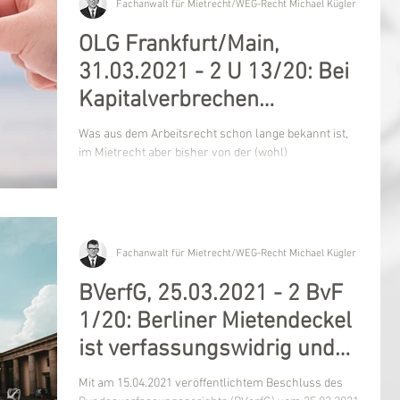
Fachanwalt für Mietrecht/WEG-Recht Michael Kügler
OLG Frankfurt/Main,
31.03.2021 - 2 U 13/20: Bei
Kapitalverbrechen
Verdachtskündigung im
Was aus dem Arbeitsrecht schon lange bekannt ist,
Mietrecht?
im Mietrecht aber bisher von der (wohl)
herrschenden Meinung abgelehnt wurde, soll nun...
Fachanwalt für Mietrecht/WEG-Recht Michael Kügler
BVerfG, 25.03.2021 - 2 BvF
1/20: Berliner Mietendeckel
ist verfassungswidrig und
somit nichtig
Mit am 15.04.2021 veröffentlichtem Beschluss des