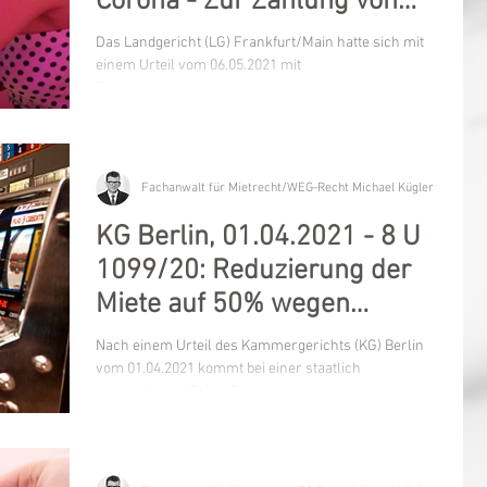
Corona - Zur Zahlung von
Miete eines Nachtclubs
Das Landgericht (LG) Frankfurt/Main hatte sich mit
einem Urteil vom 06.05.2021 mit
Zahlungsansprüchen wegen rückständiger
Gewerbemiete...
Fachanwalt für Mietrecht/WEG-Recht Michael Kügler
KG Berlin, 01.04.2021 - 8 U
1099/20: Reduzierung der
Miete auf 50% wegen
coronabdingter Schließung
Nach einem Urteil des Kammergerichts (KG) Berlin
vom 01.04.2021 kommt bei einer staatlich
angeordneten Schließung wegen der...