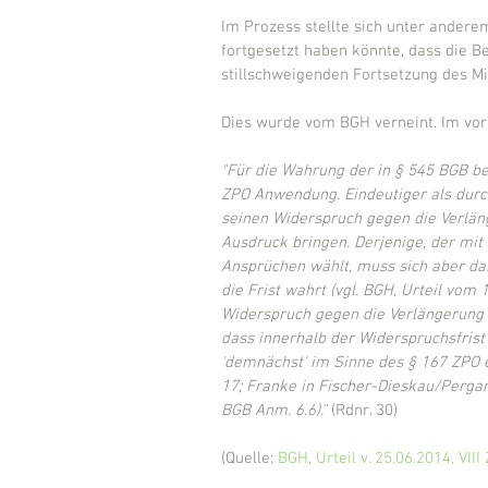
Im Prozess stellte sich unter andere
fortgesetzt haben könnte, dass die B
stillschweigenden Fortsetzung des M
Dies wurde vom BGH verneint. Im vor
"Für die Wahrung der in § 545 BGB bes
ZPO Anwendung. Eindeutiger als durc
seinen Widerspruch gegen die Verlän
Ausdruck bringen. Derjenige, der mi
Ansprüchen wählt, muss sich aber dar
die Frist wahrt (vgl. BGH, Urteil vom 1
Widerspruch gegen die Verlängerung 
dass innerhalb der Widerspruchsfrist
'demnächst' im Sinne des § 167 ZPO e
17; Franke in Fischer-Dieskau/Perga
BGB Anm. 6.6)." 
(Rdnr. 30)
(Quelle: 
BGH, Urteil v. 25.06.2014, VIII