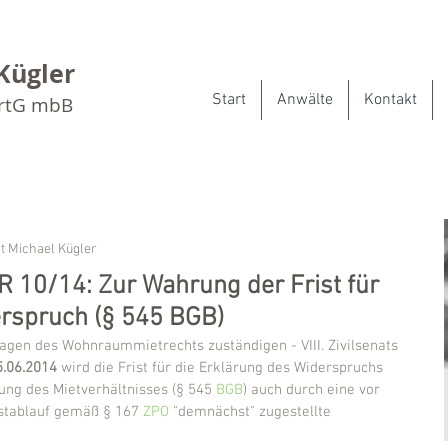
Kügler
Start
Anwälte
Kontakt
artG mbB
t Michael Kügler
ZR 10/14: Zur Wahrung der Frist für
rspruch (§ 545 BGB)
ragen des Wohnraummietrechts zuständigen - VIII. Zivilsenats 
5.06.2014
 wird die Frist für die Erklärung des Widerspruchs 
ung des Mietverhältnisses (§ 545 
BGB
) auch durch eine vor 
istablauf gemäß § 167 
ZPO
 "demnächst" zugestellte 