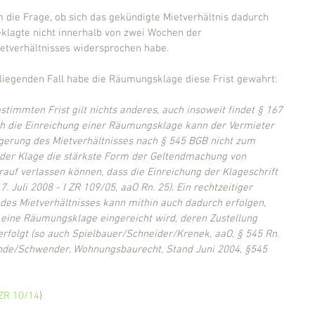
m die Frage, ob sich das gekündigte Mietverhältnis dadurch 
eklagte nicht innerhalb von zwei Wochen der 
ietverhältnisses widersprochen habe.
liegenden Fall habe die Räumungsklage diese Frist gewahrt:
timmten Frist gilt nichts anderes, auch insoweit findet § 167 
h die Einreichung einer Räumungsklage kann der Vermieter 
gerung des Mietverhältnisses nach § 545 BGB nicht zum 
t der Klage die stärkste Form der Geltendmachung von 
auf verlassen können, dass die Einreichung der Klageschrift 
7. Juli 2008 - I ZR 109/05, aaO Rn. 25). Ein rechtzeitiger 
des Mietverhältnisses kann mithin auch dadurch erfolgen, 
 eine Räumungsklage eingereicht wird, deren Zustellung 
rfolgt (so auch Spielbauer/Schneider/Krenek, aaO, § 545 Rn. 
nde/Schwender, Wohnungsbaurecht, Stand Juni 2004, §545 
 ZR 10/14
)