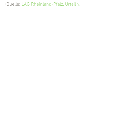
(Quelle: 
LAG Rheinland-Pfalz, Urteil v. 
25.11.2014, 8 Sa 363/14
)
(Eingestellt von 
Rechtsanwalt Michael 
Kügler
, Fuldabrück-Bergshausen (LK 
Kassel))
Arbeitsrecht
Kündigungsschutz
Kommentare
Kommentar verfassen...
Wir sind für Sie da!