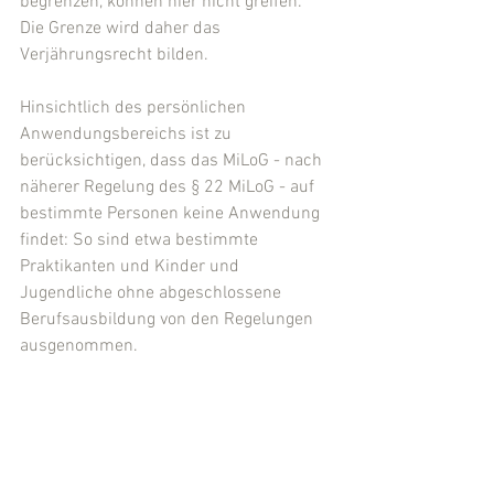
begrenzen, können hier nicht greifen. 
Die Grenze wird daher das 
Verjährungsrecht bilden.
Hinsichtlich des persönlichen 
Anwendungsbereichs ist zu 
berücksichtigen, dass das MiLoG - nach 
näherer Regelung des § 22 MiLoG - auf 
bestimmte Personen keine Anwendung 
findet: So sind etwa bestimmte 
Praktikanten und Kinder und 
Jugendliche ohne abgeschlossene 
Berufsausbildung von den Regelungen 
ausgenommen.
Teilweise gibt es auch 
branchenspezifische 
Übergangsregelungen, wonach der volle 
Mindestlohn etwa für Zeitungszusteller 