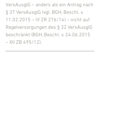
VersAusglG – anders als ein Antrag nach 
§ 37 VersAusglG (vgl. BGH, Beschl. v. 
11.02.2015 – IV ZR 276/14) – nicht auf 
Regelversorgungen des § 32 VersAusglG 
beschränkt (BGH, Beschl. v. 24.06.2015 
– XII ZB 495/12).
Möchten Sie Ihre im 
Versorgungsausgleich übertragenen 
Anrechte auf eine Altersversorgung 
möglichst zurückerlangen, nachdem 
Ihre geschiedene Frau verstorben ist? 
Kontaktieren Sie uns schnellstmöglich, 
um eine Einschätzung zu erhalten, 
ob/inwieweit eine Abänderung oder 
Anpassung des Versorgungsausgleichs 
in Ihrem Fall erfolgversprechend 
erscheint. Weitere Informationen 