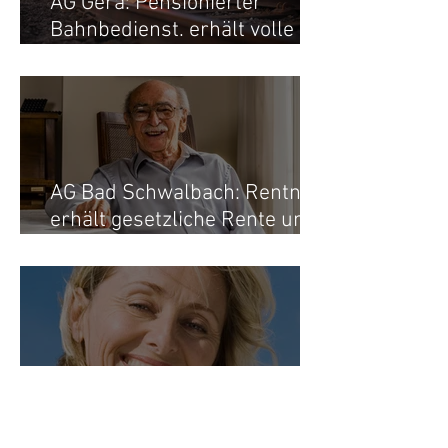
AG Gera: Pensionierter
Bahnbedienst. erhält volle
Rente -
Versorgungsausgleich nach
Tod der Ex-Frau
AG Bad Schwalbach: Rentner
erhält gesetzliche Rente und
Betriebsrente ungekürzt
zurück - VA gestoppt
AG Tempelhof-Kreuzberg:
Witwe erhält
Witwenversorgung ungekürzt