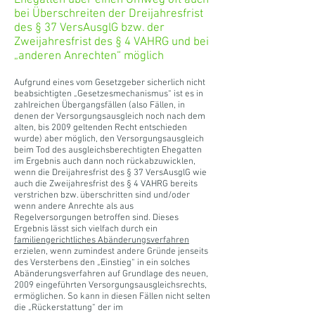
Ehegatten über einen Umweg oft auch
bei Überschreiten der Dreijahresfrist
des § 37 VersAusglG bzw. der
Zweijahresfrist des § 4 VAHRG und bei
„anderen Anrechten“ möglich
Aufgrund eines vom Gesetzgeber sicherlich nicht
beabsichtigten „Gesetzesmechanismus“ ist es in
zahlreichen Übergangsfällen (also Fällen, in
denen der Versorgungsausgleich noch nach dem
alten, bis 2009 geltenden Recht entschieden
wurde) aber möglich, den Versorgungsausgleich
beim Tod des ausgleichsberechtigten Ehegatten
im Ergebnis auch dann noch rückabzuwicklen,
wenn die Dreijahresfrist des § 37 VersAusglG wie
auch die Zweijahresfrist des § 4 VAHRG bereits
verstrichen bzw. überschritten sind und/oder
wenn andere Anrechte als aus
Regelversorgungen betroffen sind. Dieses
Ergebnis lässt sich vielfach durch ein
familiengerichtliches Abänderungsverfahren
erzielen, wenn zumindest andere Gründe jenseits
des Versterbens den „Einstieg“ in ein solches
Abänderungsverfahren auf Grundlage des neuen,
2009 eingeführten Versorgungsausgleichsrechts,
ermöglichen. So kann in diesen Fällen nicht selten
die „Rückerstattung“ der im