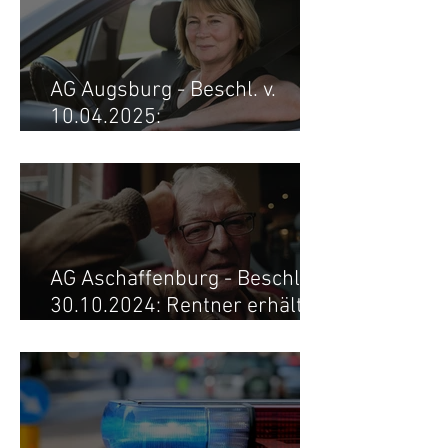
Fernmeldebeamter erhält
ungekürztes Ruhegehalt
AG Augsburg - Beschl. v.
10.04.2025:
Versorgungsausgleich
zugunsten der Witwe
aufgehoben
AG Aschaffenburg - Beschl. v.
30.10.2024: Rentner erhält
9,5928 EP zurück -
Versorgungsausgleich
aufgehoben