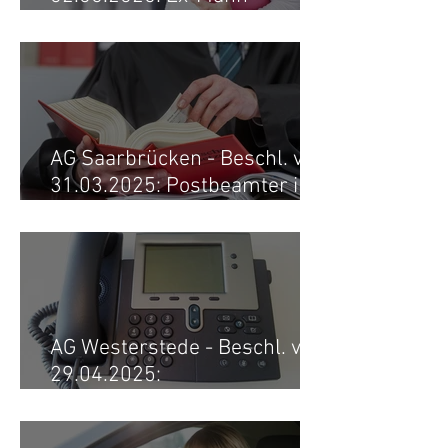
verstorben - pensionierte
Lehrerin erhält
Versorgungsausgleich zurück
AG Saarbrücken - Beschl. v.
31.03.2025: Postbeamter im
Ruhestand erhält nach Tod
der Ex-Frau ungekürzte
Pension -
Versorgungsausgleich
aufgehoben
AG Westerstede - Beschl. v.
29.04.2025:
Versorgungsausgleich nach
Tod gestoppt -