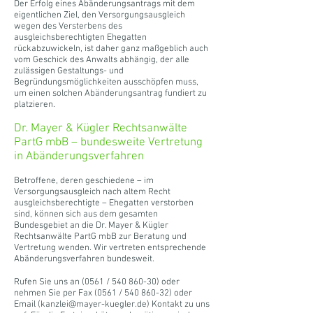
Der Erfolg eines Abänderungsantrags mit dem
eigentlichen Ziel, den Versorgungsausgleich
wegen des Versterbens des
ausgleichsberechtigten Ehegatten
rückabzuwickeln, ist daher ganz maßgeblich auch
vom Geschick des Anwalts abhängig, der alle
zulässigen Gestaltungs- und
Begründungsmöglichkeiten ausschöpfen muss,
um einen solchen Abänderungsantrag fundiert zu
platzieren.
Dr. Mayer & Kügler Rechtsanwälte
PartG mbB – bundesweite Vertretung
in Abänderungsverfahren
Betroffene, deren geschiedene – im
Versorgungsausgleich nach altem Recht
ausgleichsberechtigte – Ehegatten verstorben
sind, können sich aus dem gesamten
Bundesgebiet an die Dr. Mayer & Kügler
Rechtsanwälte PartG mbB zur Beratung und
Vertretung wenden. Wir vertreten entsprechende
Abänderungsverfahren bundesweit.
Rufen Sie uns an (0561 /
540 860-30)
oder
nehmen Sie per Fax (0561 /
540 860-32)
oder
Email (
kanzlei@mayer-kuegler.de
) Kontakt zu uns