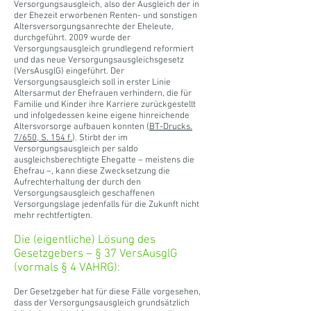
Versorgungsausgleich, also der Ausgleich der in
der Ehezeit erworbenen Renten- und sonstigen
Altersversorgungsanrechte der Eheleute,
durchgeführt. 2009 wurde der
Versorgungsausgleich grundlegend reformiert
und das neue Versorgungsausgleichsgesetz
(VersAusglG) eingeführt. Der
Versorgungsausgleich soll in erster Linie
Altersarmut der Ehefrauen verhindern, die für
Familie und Kinder ihre Karriere zurückgestellt
und infolgedessen keine eigene hinreichende
Altersvorsorge aufbauen konnten (
BT-Drucks.
7/650, S. 154 f.
). Stirbt der im
Versorgungsausgleich per saldo
ausgleichsberechtigte Ehegatte – meistens die
Ehefrau –, kann diese Zwecksetzung die
Aufrechterhaltung der durch den
Versorgungsausgleich geschaffenen
Versorgungslage jedenfalls für die Zukunft nicht
mehr rechtfertigten.
Die (eigentliche) Lösung des
Gesetzgebers – § 37 VersAusglG
(vormals § 4 VAHRG):
Der Gesetzgeber hat für diese Fälle vorgesehen,
dass der Versorgungsausgleich grundsätzlich