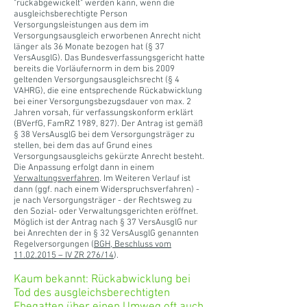
"rückabgewickelt" werden kann, wenn die
ausgleichsberechtigte Person
Versorgungsleistungen aus dem im
Versorgungsausgleich erworbenen Anrecht nicht
länger als 36 Monate bezogen hat (§ 37
VersAusglG). Das Bundesverfassungsgericht hatte
bereits die Vorläufernorm in dem bis 2009
geltenden Versorgungsausgleichsrecht (§ 4
VAHRG), die eine entsprechende Rückabwicklung
bei einer Versorgungsbezugsdauer von max. 2
Jahren vorsah, für verfassungskonform erklärt
(BVerfG, FamRZ 1989, 827). Der Antrag ist gemäß
§ 38 VersAusglG bei dem Versorgungsträger zu
stellen, bei dem das auf Grund eines
Versorgungsausgleichs gekürzte Anrecht besteht.
Die Anpassung erfolgt dann in einem
Verwaltungsverfahren
. Im Weiteren Verlauf ist
dann (ggf. nach einem Widerspruchsverfahren) -
je nach Versorgungsträger - der Rechtsweg zu
den Sozial- oder Verwaltungsgerichten eröffnet.
Möglich ist der Antrag nach § 37 VersAusglG nur
bei Anrechten der in § 32 VersAusglG genannten
Regelversorgungen (
BGH, Beschluss vom
11.02.2015 – IV ZR 276/14
).
Kaum bekannt: Rückabwicklung bei
Tod des ausgleichsberechtigten