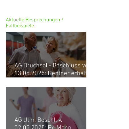
Aktuelle Besprechungen /
Fallbeispiele
AG Bruchsal - Beschluss vom
13.05.2025: Rentner erhält
Rentenpunkte nach Tod der
Ex-Frau zurück
AG Ulm, Beschl. v.
02.05.2025: Ex-Mann