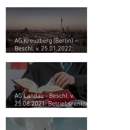
Versorgungsausgleich nach
Tod der Ex-Frau auf
AG Kreuzberg (Berlin) -
Beschl. v. 25.01.2022:
Rentner holt sich
Versorgungsausgleich zurück
AG Landau - Beschl. v.
25.08.2021: Betriebsrentner
erhält nach Tod der Ex-Frau
alle Anrechte zurück