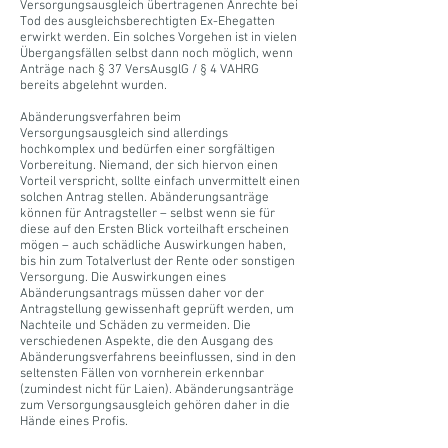
Versorgungsausgleich übertragenen Anrechte bei
Tod des ausgleichsberechtigten Ex-Ehegatten
erwirkt werden. Ein solches Vorgehen ist in vielen
Übergangsfällen selbst dann noch möglich, wenn
Anträge nach § 37 VersAusglG / § 4 VAHRG
bereits abgelehnt wurden.
Abänderungsverfahren beim
Versorgungsausgleich sind allerdings
hochkomplex und bedürfen einer sorgfältigen
Vorbereitung. Niemand, der sich hiervon einen
Vorteil verspricht, sollte einfach unvermittelt einen
solchen Antrag stellen. Abänderungsanträge
können für Antragsteller – selbst wenn sie für
diese auf den Ersten Blick vorteilhaft erscheinen
mögen – auch schädliche Auswirkungen haben,
bis hin zum Totalverlust der Rente oder sonstigen
Versorgung. Die Auswirkungen eines
Abänderungsantrags müssen daher vor der
Antragstellung gewissenhaft geprüft werden, um
Nachteile und Schäden zu vermeiden. Die
verschiedenen Aspekte, die den Ausgang des
Abänderungsverfahrens beeinflussen, sind in den
seltensten Fällen von vornherein erkennbar
(zumindest nicht für Laien). Abänderungsanträge
zum Versorgungsausgleich gehören daher in die
Hände eines Profis.