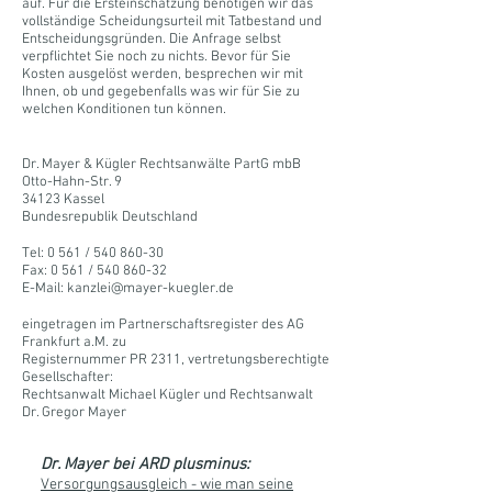
auf. Für die Ersteinschätzung benötigen wir das
vollständige Scheidungsurteil mit Tatbestand und
Entscheidungsgründen. Die Anfrage selbst
verpflichtet Sie noch zu nichts. Bevor für Sie
Kosten ausgelöst werden, besprechen wir mit
Ihnen, ob und gegebenfalls was wir für Sie zu
welchen Konditionen tun können.
Dr. Mayer & Kügler Rechtsanwälte PartG mbB
Otto-Hahn-Str. 9
34123 Kassel
Bundesrepublik Deutschland
Tel: 0 561 /
540 860-30
Fax: 0 561 / 540 860-32
E-Mail:
kanzlei@mayer-kuegler.de
eingetragen im Partnerschaftsregister des AG
Frankfurt a.M. zu
Registernummer PR 2311, vertretungsberechtigte
Gesellschafter:
Rechtsanwalt Michael Kügler und Rechtsanwalt
Dr. Gregor Mayer
Dr. Mayer bei ARD plusminus:
Versorgungsausgleich - wie man seine