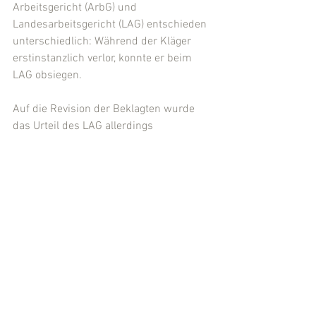
Arbeitsgericht (ArbG) und 
Landesarbeitsgericht (LAG) entschieden 
unterschiedlich: Während der Kläger 
erstinstanzlich verlor, konnte er beim 
LAG obsiegen.
Auf die Revision der Beklagten wurde 
das Urteil des LAG allerdings 
aufgehoben und die Sache zur erneuten 
Verhandlung und Entscheidung an das 
LAG zurückverwiesen:
Denn die Nichtdurchführung des BEM 
führe nicht zur Unwirksamkeit einer 
(auch) auf gesundheitsbedingte Belange 
gestützten Versetzung. Das BEM sei 
insofern keine formelle Voraussetzung.
Doch müsse der Arbeitgeber im 