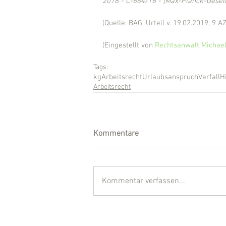
2018 - C-684/16 - [Max-Planck-Gesell
(Quelle: BAG, Urteil v. 19.02.2019, 9 A
(Eingestellt von 
Rechtsanwalt Michael
Tags:
kg
Arbeitsrecht
Urlaubsanspruch
Verfall
H
Arbeitsrecht
Kommentare
Kommentar verfassen...