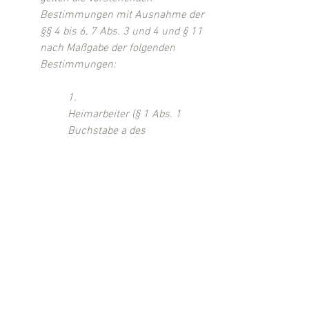
Bestimmungen mit Ausnahme der 
§§ 4 bis 6, 7 Abs. 3 und 4 und § 11 
nach Maßgabe der folgenden 
Bestimmungen: 
1.
Heimarbeiter (§ 1 Abs. 1 
Buchstabe a des 
Heimarbeitsgesetzes) und 
nach § 1 Abs. 2  Buchstabe a 
des Heimarbeitsgesetzes 
Gleichgestellte erhalten von 
ihrem Auftraggeber oder, 
falls sie von einem 
Zwischenmeister beschäftigt 
werden, von diesem bei 
einem Anspruch auf 24 
Werktage ein Urlaubsentgelt 