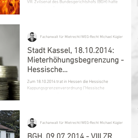
VIII. Zvilsenat des Bundesgerichtshofs (BGH) hatte
sich in seiner Entscheidung vom...
Fachanwalt für Mietrecht/WEG-Recht Michael Kügler
Stadt Kassel, 18.10.2014:
Mieterhöhungsbegrenzung -
Hessische
Kappungsgrenzenverordnu
Zum 18.10.2014 trat in Hessen die Hessische
ng in Kraft
Kappungsgrenzenverordnung ("Hessische
Verordnung zur Bestimmung der Gebiete mit
abgesenkter...
Fachanwalt für Mietrecht/WEG-Recht Michael Kügler
BGH, 09.07.2014 - VIII ZR