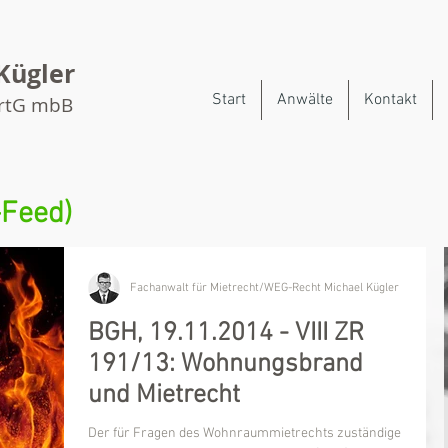
Kügler
Start
Anwälte
Kontakt
artG mbB
-Feed)
Fachanwalt für Mietrecht/WEG-Recht Michael Kügler
BGH, 19.11.2014 - VIII ZR
191/13: Wohnungsbrand
und Mietrecht
Der für Fragen des Wohnraummietrechts zuständige