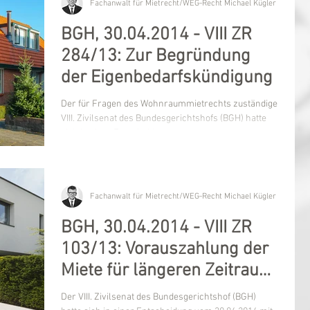
Fachanwalt für Mietrecht/WEG-Recht Michael Kügler
BGH, 30.04.2014 - VIII ZR
284/13: Zur Begründung
der Eigenbedarfskündigung
Der für Fragen des Wohnraummietrechts zuständige
VIII. Zivilsenat des Bundesgerichtshofs (BGH) hatte
sich in einer Entscheidung vom...
Fachanwalt für Mietrecht/WEG-Recht Michael Kügler
BGH, 30.04.2014 - VIII ZR
103/13: Vorauszahlung der
Miete für längeren Zeitraum
nicht ohne Risiko
Der VIII. Zivilsenat des Bundesgerichtshof (BGH)