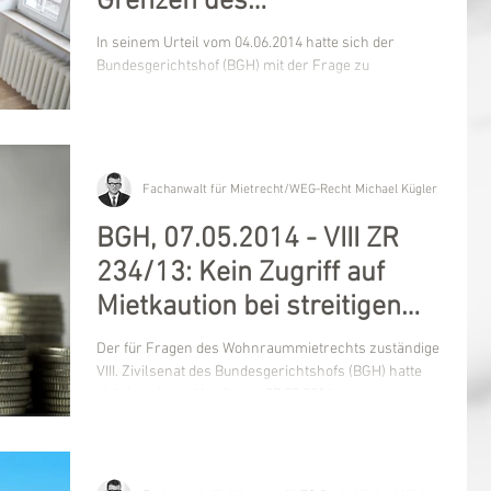
Grenzen des
Betretungsrechts des
In seinem Urteil vom 04.06.2014 hatte sich der
Vermieters
Bundesgerichtshof (BGH) mit der Frage zu
beschäftigen, inwieweit nach einem - auch...
Fachanwalt für Mietrecht/WEG-Recht Michael Kügler
BGH, 07.05.2014 - VIII ZR
234/13: Kein Zugriff auf
Mietkaution bei streitigen
Vermieter-Forderungen
Der für Fragen des Wohnraummietrechts zuständige
VIII. Zivilsenat des Bundesgerichtshofs (BGH) hatte
sich in seinem Urteil vom 07.05.2014...