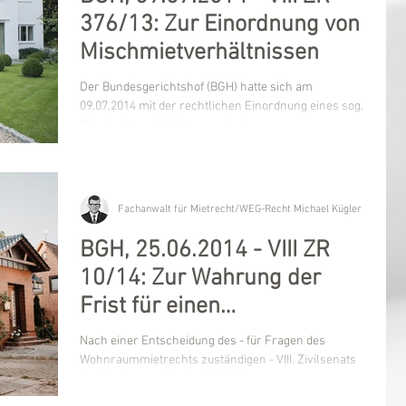
376/13: Zur Einordnung von
Mischmietverhältnissen
Der Bundesgerichtshof (BGH) hatte sich am
09.07.2014 mit der rechtlichen Einordnung eines sog.
Mischmietverhältnisses zu befassen....
Fachanwalt für Mietrecht/WEG-Recht Michael Kügler
BGH, 25.06.2014 - VIII ZR
10/14: Zur Wahrung der
Frist für einen
Fortsetzungswiderspruch (§
Nach einer Entscheidung des - für Fragen des
545 BGB)
Wohnraummietrechts zuständigen - VIII. Zivilsenats
des Bundesgerichtshofs (BGH) vom...