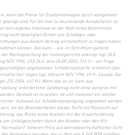
n, wenn die Preise für Ersatzmietwagen durch weitgehend 
 geprägt sind. Für die hier zu beurteilende Konstellation ist 
ter kein eigenes Interesse an der Wahl eines bestimmten 
rag nicht beteiligten Dritten wie Schädiger oder 
lichtungen aus diesem Vertrag wirtschaftlich zu tragen haben, 
ß nehmen können. Das kann – wie im Schrifttum geltend 
der Rechtsprechung der Instanzgerichte anklingt (vgl. OLG 
 NZV 1996, 233; OLG Jena OLGR 2003, 316 f.) - zur Folge 
geschädigten angebotenen 'Unfallersatztarife' erheblich über 
altarifen' liegen (vgl. Albrecht NZV 1996, 49 ff.; Cavada, Die 
nger ZfS 2004, 437 ff.). Wenn das so ist, kann aus 
stellung 'erforderliche' Geldbetrag nicht ohne weiteres mit 
 werden. Deshalb ist zu prüfen, ob und inwieweit ein solcher 
rderlicher' Aufwand zur Schadensbeseitigung angesehen werden 
sein, als die Besonderheiten dieses Tarifs mit Rücksicht auf 
nzierung, das Risiko eines Ausfalls mit der Ersatzforderung 
le am Unfallgeschehen durch den Kunden oder den Kfz-
Normaltarif' höheren Preis aus betriebswirtschaftlicher Sicht 
en des Vermieters beruhen, die zu dem von § 249 BGB erfaßten, 