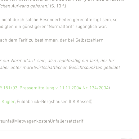
lichen Aufwand gehören."
 (S. 10 f.)
 nicht durch solche Besonderheiten gerechtfertigt sein, so 
digten ein günstigerer "Normaltarif" zugänglich war.
ach dem Tarif zu bestimmen, der bei Selbstzahlern 
in 'Normaltarif' sein, also regelmäßig ein Tarif, der für 
aher unter marktwirtschaftlichen Gesichtspunkten gebildet 
ZR 151/03
; 
Pressemitteilung v. 11.11.2004 Nr. 134/2004
)
 Kügler
, Fuldabrück-Bergshausen (LK Kassel))
sunfall
Mietwagenkosten
Unfallersatztarif