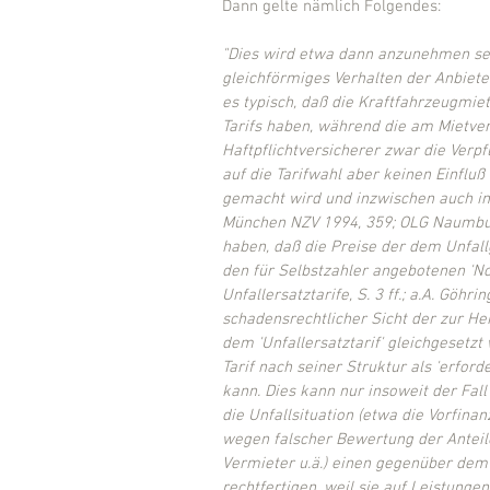
Dann gelte nämlich Folgendes:
"Dies wird etwa dann anzunehmen sei
gleichförmiges Verhalten der Anbieter
es typisch, daß die Kraftfahrzeugmie
Tarifs haben, während die am Mietvert
Haftpflichtversicherer zwar die Verpf
auf die Tarifwahl aber keinen Einflu
gemacht wird und inzwischen auch in 
München NZV 1994, 359; OLG Naumburg
haben, daß die Preise der dem Unfall
den für Selbstzahler angebotenen 'Norm
Unfallersatztarife, S. 3 ff.; a.A. Göhri
schadensrechtlicher Sicht der zur Her
dem 'Unfallersatztarif' gleichgesetzt
Tarif nach seiner Struktur als 'erfo
kann. Dies kann nur insoweit der Fall 
die Unfallsituation (etwa die Vorfina
wegen falscher Bewertung der Antei
Vermieter u.ä.) einen gegenüber dem '
rechtfertigen, weil sie auf Leistung