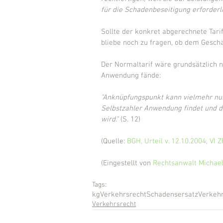
für die Schadenbeseitigung erforder
Sollte der konkret abgerechnete Tarif
bliebe noch zu fragen, ob dem Geschä
Der Normaltarif wäre grundsätzlich n
Anwendung fände:
"Anknüpfungspunkt kann vielmehr nur e
Selbstzahler Anwendung findet und d
wird."
 (S. 12)
(Quelle: 
BGH, Urteil v. 12.10.2004, VI 
(Eingestellt von 
Rechtsanwalt Michael
Tags:
kg
Verkehrsrecht
Schadensersatz
Verkehr
Verkehrsrecht