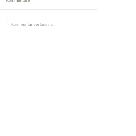
Kommentare
Kommentar verfassen...
Wir sind für Sie da!
Telefon:
0561 /
540 860-30
Fax:
0561 /
540 860-32
Email:
kanzlei [at] mayer-kuegler.de
Formular:
Kontaktformular