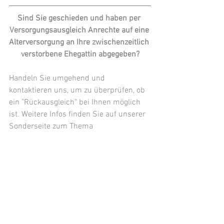
Sind Sie geschieden und haben per 
Versorgungsausgleich Anrechte auf eine 
Alterversorgung an Ihre zwischenzeitlich 
verstorbene Ehegattin abgegeben?
Handeln Sie umgehend und 
kontaktieren uns, um zu überprüfen, ob 
ein "Rückausgleich" bei Ihnen möglich 
ist. Weitere Infos finden Sie auf unserer 
Sonderseite zum Thema 
"
Versorgungsausgleich bei Tod des 
geschiedenen Ehegatten
". Wir sind auf 
isolierte 
Versorgungsausgleichsverfahren 
spezialisiert und vertreten diese 
Verfahren bundesweit.
#Versorgungsausgleich
#Abänderung