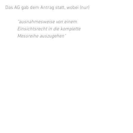
Das AG gab dem Antrag statt, wobei (nur)
"ausnahmesweise von einem 
Einsichtsrecht in die komplette 
Messreihe auszugehen"
sei.
(Quelle: AG Bad Hersfeld, Beschluss v. 
11.06.2021, 71 OWi 37/21)
(Eingestellt von 
Rechtsanwalt Michael 
Kügler
, Kassel)
Ordnungswidrigkeitenrecht
Verkehrsrecht
Kommentare