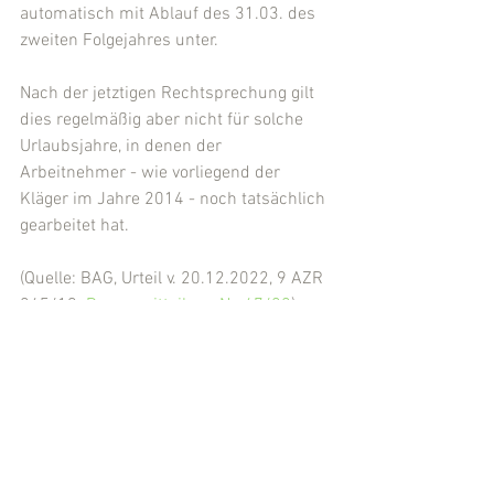
automatisch mit Ablauf des 31.03. des 
zweiten Folgejahres unter.
Nach der jetztigen Rechtsprechung gilt 
dies regelmäßig aber nicht für solche 
Urlaubsjahre, in denen der 
Arbeitnehmer - wie vorliegend der 
Kläger im Jahre 2014 - noch tatsächlich 
gearbeitet hat.
(Quelle: BAG, Urteil v. 20.12.2022, 9 AZR 
245/19; 
Pressemitteilung Nr. 47/22
)
(Eingestellt von 
Rechtsanwalt Michael 
Kügler
, Kassel)
Arbeitsrecht
Kommentare